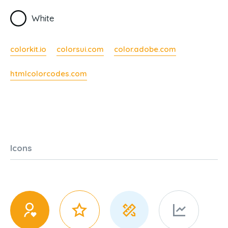
White
colorkit.io
colorsui.com
color.adobe.com
htmlcolorcodes.com
Icons