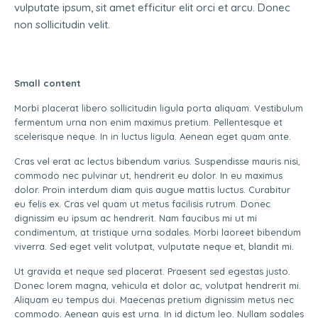
vulputate ipsum, sit amet efficitur elit orci et arcu. Donec
non sollicitudin velit.
Small content
Morbi placerat libero sollicitudin ligula porta aliquam. Vestibulum
fermentum urna non enim maximus pretium. Pellentesque et
scelerisque neque. In in luctus ligula. Aenean eget quam ante.
Cras vel erat ac lectus bibendum varius. Suspendisse mauris nisi,
commodo nec pulvinar ut, hendrerit eu dolor. In eu maximus
dolor. Proin interdum diam quis augue mattis luctus. Curabitur
eu felis ex. Cras vel quam ut metus facilisis rutrum. Donec
dignissim eu ipsum ac hendrerit. Nam faucibus mi ut mi
condimentum, at tristique urna sodales. Morbi laoreet bibendum
viverra. Sed eget velit volutpat, vulputate neque et, blandit mi.
Ut gravida et neque sed placerat. Praesent sed egestas justo.
Donec lorem magna, vehicula et dolor ac, volutpat hendrerit mi.
Aliquam eu tempus dui. Maecenas pretium dignissim metus nec
commodo. Aenean quis est urna. In id dictum leo. Nullam sodales