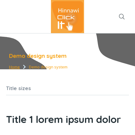
Demo design system
Home
Demo design system
You are here:
Title sizes
Title 1 lorem ipsum dolor