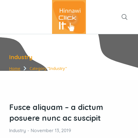
Industry
Home
Category "Industry"
You are here:
Fusce aliquam – a dictum
posuere nunc ac suscipit
Industry
November 13, 2019